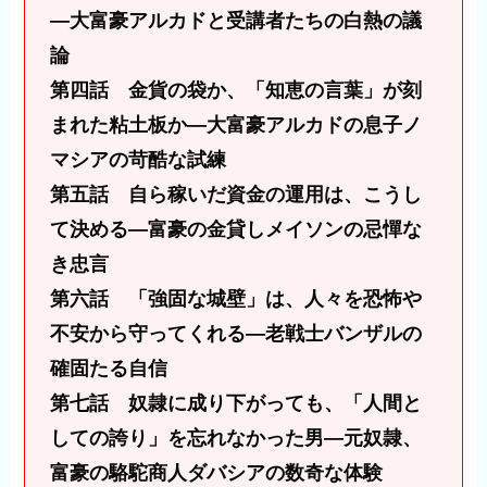
―大富豪アルカドと受講者たちの白熱の議
論
第四話 金貨の袋か、「知恵の言葉」が刻
まれた粘土板か―大富豪アルカドの息子ノ
マシアの苛酷な試練
第五話 自ら稼いだ資金の運用は、こうし
て決める―富豪の金貸しメイソンの忌憚な
き忠言
第六話 「強固な城壁」は、人々を恐怖や
不安から守ってくれる―老戦士バンザルの
確固たる自信
第七話 奴隷に成り下がっても、「人間と
しての誇り」を忘れなかった男―元奴隷、
富豪の駱駝商人ダバシアの数奇な体験