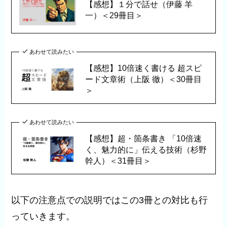
【感想】１分で話せ（伊藤 羊
一）＜29冊目＞
あわせて読みたい
【感想】10倍速く書ける 超スピ
ード文章術（上阪 徹）＜30冊目
＞
あわせて読みたい
【感想】超・箇条書き 「10倍速
く、魅力的に」伝える技術（杉野
幹人）＜31冊目＞
以下の注意点での説明ではこの3冊との対比も行
っていきます。