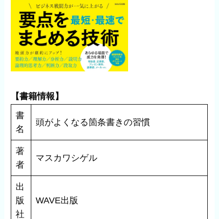
【書籍情報】
書
頭がよくなる箇条書きの習慣
名
著
マスカワシゲル
者
出
版
WAVE出版
社